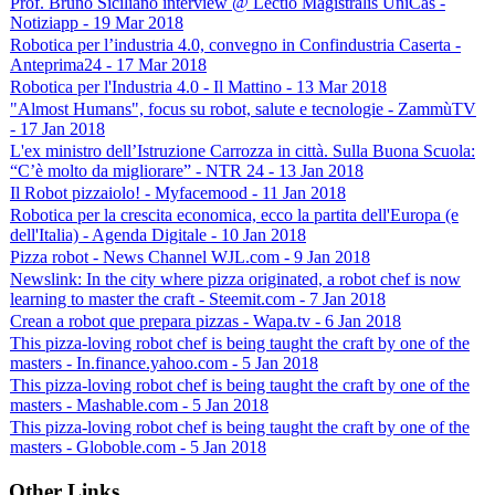
Prof. Bruno Siciliano interview @ Lectio Magistralis UniCas -
Notiziapp - 19 Mar 2018
Robotica per l’industria 4.0, convegno in Confindustria Caserta -
Anteprima24 - 17 Mar 2018
Robotica per l'Industria 4.0 - Il Mattino - 13 Mar 2018
"Almost Humans", focus su robot, salute e tecnologie - ZammùTV
- 17 Jan 2018
L'ex ministro dell’Istruzione Carrozza in città. Sulla Buona Scuola:
“C’è molto da migliorare” - NTR 24 - 13 Jan 2018
Il Robot pizzaiolo! - Myfacemood - 11 Jan 2018
Robotica per la crescita economica, ecco la partita dell'Europa (e
dell'Italia) - Agenda Digitale - 10 Jan 2018
Pizza robot - News Channel WJL.com - 9 Jan 2018
Newslink: In the city where pizza originated, a robot chef is now
learning to master the craft - Steemit.com - 7 Jan 2018
Crean a robot que prepara pizzas - Wapa.tv - 6 Jan 2018
This pizza-loving robot chef is being taught the craft by one of the
masters - In.finance.yahoo.com - 5 Jan 2018
This pizza-loving robot chef is being taught the craft by one of the
masters - Mashable.com - 5 Jan 2018
This pizza-loving robot chef is being taught the craft by one of the
masters - Globoble.com - 5 Jan 2018
Other Links