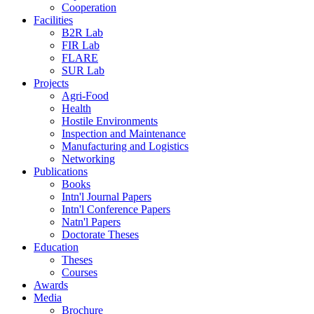
Cooperation
Facilities
B2R Lab
FIR Lab
FLARE
SUR Lab
Projects
Agri-Food
Health
Hostile Environments
Inspection and Maintenance
Manufacturing and Logistics
Networking
Publications
Books
Intn'l Journal Papers
Intn'l Conference Papers
Natn'l Papers
Doctorate Theses
Education
Theses
Courses
Awards
Media
Brochure