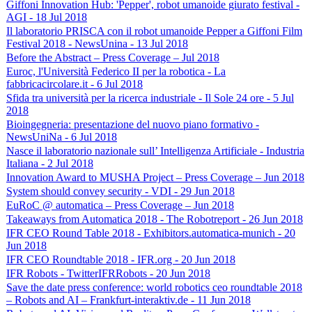
Giffoni Innovation Hub: 'Pepper', robot umanoide giurato festival -
AGI - 18 Jul 2018
Il laboratorio PRISCA con il robot umanoide Pepper a Giffoni Film
Festival 2018 - NewsUnina - 13 Jul 2018
Before the Abstract – Press Coverage – Jul 2018
Euroc, l'Università Federico II per la robotica - La
fabbricacircolare.it - 6 Jul 2018
Sfida tra università per la ricerca industriale - Il Sole 24 ore - 5 Jul
2018
Bioingegneria: presentazione del nuovo piano formativo -
NewsUniNa - 6 Jul 2018
Nasce il laboratorio nazionale sull’ Intelligenza Artificiale - Industria
Italiana - 2 Jul 2018
Innovation Award to MUSHA Project – Press Coverage – Jun 2018
System should convey security - VDI - 29 Jun 2018
EuRoC @ automatica – Press Coverage – Jun 2018
Takeaways from Automatica 2018 - The Robotreport - 26 Jun 2018
IFR CEO Round Table 2018 - Exhibitors.automatica-munich - 20
Jun 2018
IFR CEO Roundtable 2018 - IFR.org - 20 Jun 2018
IFR Robots - TwitterIFRRobots - 20 Jun 2018
Save the date press conference: world robotics ceo roundtable 2018
– Robots and AI – Frankfurt-interaktiv.de - 11 Jun 2018