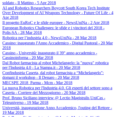
soldato - Il Mattino - 5 Apr 2018
AI and Robotics Researchers Boycott South Korea Tech Institute
Over Development of AI Weapons Technology - Future Of Life - 4
Apr 2018
Il progetto EuRoC e le sfide europee - NewsUniNa - 2 Apr 2018
European Robotics Challenges: le sfide e i vincitori del 2018 -
Polis-SA - 28 Mar 2018
Robotica per l’industria 4.0 - NewsUniNa - 28 Mar 2018
Cassino: inaugurato l'Anno Accademico - Digital Pastoral - 20 Mar
2018
Cassino - Università: inaugurato il 39° anno accademico -
Cassinoinforma - 20 Mar 2018
Dal Robot farmacista al robot Michelangelo: la "nuova" robotica
per l'Industria 4.0 - La Stampa.it - 20 Mar 2018
Confindustria Caserta, dal robot farmacista a “Michelangelo”:
domani il workshop - Il Denaro - 20 Mar 2018
MECSPE 2018_Parma - Mcm - Mar 2018
La nuova Robotica per l'Industria 4.0. Gli esperti del settore sono a
Caserta - Corriere del Mezzogiorno - 20 Mar 2018
Prof. Bruno Siciliano interview @ Lectio Magistralis UniCas -
Teleuniverso - 19 Mar 2018
Università, inaugurazione Anno Accademico, l'outing del Rettore -
19 Mar 2018