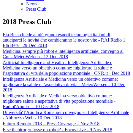
News
Press Club
2018 Press Club
Eta Beta chiede ai più grandi esperti tecnologici italiani di
anticiparci le novità che cambieranno le nostre vite - RAI Radio 1
Eta Beta - 29 Dec 2018
Medicina, sempre più robot e intelligenza artificiale: convegno al
Cnr - MeteoWeb.eu - 12 Dec 2018
Artificial Intelligence and Health - Intelligenza Artificiale e
Medicina verso un obiettivo comune: migliorare la salute e
l’aspettativa di vita della popolazione mondiale - CNR.it - Dec 2018
Intelligenza Artificiale e Medicina verso un obiettivo comune:
migliorare la salute e l’aspettativa di vita - MeteoWeb.eu - 10 Dec
2018
Intelligenza Artificiale e Medicina verso obiettivo comune:
migliorare salute e aspettativa di vita popolazione mondiale -
Radiol'Aquila1 - 10 Dec 2018
Università' l'Aquila a Roma per convegno su Intelligenza Artificiale
- Abbruzzo Web - 10 Dec 2018
Futuro Remoto 2018 – Press Coverage – Nov 2018
E se il chirurgo fosse un robot? - Focus Live - 9 Nov 2018