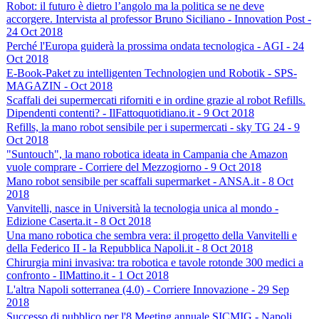
Robot: il futuro è dietro l’angolo ma la politica se ne deve
accorgere. Intervista al professor Bruno Siciliano - Innovation Post -
24 Oct 2018
Perché l'Europa guiderà la prossima ondata tecnologica - AGI - 24
Oct 2018
E-Book-Paket zu intelligenten Technologien und Robotik - SPS-
MAGAZIN - Oct 2018
Scaffali dei supermercati riforniti e in ordine grazie al robot Refills.
Dipendenti contenti? - IlFattoquotidiano.it - 9 Oct 2018
Refills, la mano robot sensibile per i supermercati - sky TG 24 - 9
Oct 2018
"Suntouch", la mano robotica ideata in Campania che Amazon
vuole comprare - Corriere del Mezzogiorno - 9 Oct 2018
Mano robot sensibile per scaffali supermarket - ANSA.it - 8 Oct
2018
Vanvitelli, nasce in Università la tecnologia unica al mondo -
Edizione Caserta.it - 8 Oct 2018
Una mano robotica che sembra vera: il progetto della Vanvitelli e
della Federico II - la Repubblica Napoli.it - 8 Oct 2018
Chirurgia mini invasiva: tra robotica e tavole rotonde 300 medici a
confronto - IlMattino.it - 1 Oct 2018
L'altra Napoli sotterranea (4.0) - Corriere Innovazione - 29 Sep
2018
Successo di pubblico per l'8 Meeting annuale SICMIG - Napoli