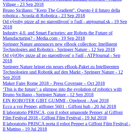
Village - 23 Sep 2018
Bruno Siciliano: "Keep The Gradient". Questo è il futuro della
robotica - Scuola di Robotica - 23 Sep 2018
Od výroby pizze až po starostlivosť o ľudí - atpjournal.sk - 19 Sep
2018
Industry 4.0. and Smart Factories: are Robots the Future of
Manufacturing? - Media.com - 19 Sep 2018
Springer Nature announces new eBook collection: Intelligent
Technologies and Robotics - Springer Nature - 12 Sep 2018
Od výrOby pizze až po starostlivosť o ľudí - ATPJournal - Sep
2018
Springer Nature bringt ein neues eBook-Paket zu Intelligenten
Technologien und Robotik auf den Markt - Springer Nature - 12
Sep 2018
Maker Faire Rome 2018 – Press Coverage – Oct 2018
‘This is the future’: a glimpse into the evolution of robotics with
Bruno Siciliano - Springer Nature - 12 Sep 2018
EIN ROBOTER GIBT GUMMI - Opelpost - Aug 2018
Ecco a voi Pepper, giffoner 5601 - Giffoni hub - 20 Jul 2018
Il laboratorio PRISCA, con il robot umanoide Pepper, al Giffoni
Film Festival 2018 - Giffoni Film Festival - 19 Jul 2018
Il laboratorio PRISCA porta il robot Pepper a Giffoni Film Festival -
Il Mattino - 19 Jul 2018