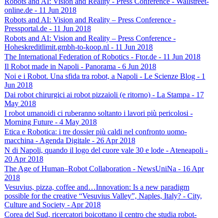
Robots and AI: Vision and Reality - Press Conference - Wallstreet-
online.de - 11 Jun 2018
Robots and AI: Vision and Reality – Press Conference -
Pressportal.de - 11 Jun 2018
Robots and AI: Vision and Reality – Press Conference -
Hoheskreditlimit.gmbh-to-koop.nl - 11 Jun 2018
The International Federation of Robotics - Ftor.de - 11 Jun 2018
Il Robot made in Napoli - Panorama - 6 Jun 2018
Noi e i Robot. Una sfida tra robot, a Napoli - Le Scienze Blog - 1
Jun 2018
Dai robot chirurgici ai robot pizzaioli (e ritorno) - La Stampa - 17
May 2018
I robot umanoidi ci ruberanno soltanto i lavori più pericolosi -
Morning Future - 4 May 2018
Etica e Robotica: i tre dossier più caldi nel confronto uomo-
macchina - Agenda Digitale - 26 Apr 2018
N di Napoli, quando il logo del cuore vale 30 e lode - Ateneapoli -
20 Apr 2018
The Age of Human–Robot Collaboration - NewsUniNa - 16 Apr
2018
Vesuvius, pizza, coffee and…Innovation: Is a new paradigm
possible for the creative “Vesuvius Valley”, Naples, Italy? - City,
Culture and Society - Apr 2018
Corea del Sud, ricercatori boicottano il centro che studia robot-