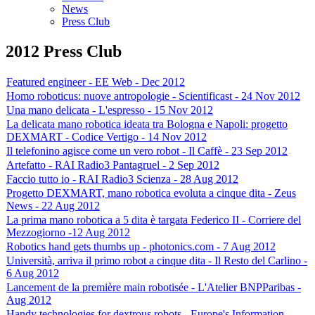
News
Press Club
2012 Press Club
Featured engineer - EE Web - Dec 2012
Homo roboticus: nuove antropologie - Scientificast - 24 Nov 2012
Una mano delicata - L'espresso - 15 Nov 2012
La delicata mano robotica ideata tra Bologna e Napoli: progetto
DEXMART - Codice Vertigo - 14 Nov 2012
Il telefonino agisce come un vero robot - Il Caffè - 23 Sep 2012
Artefatto - RAI Radio3 Pantagruel - 2 Sep 2012
Faccio tutto io - RAI Radio3 Scienza - 28 Aug 2012
Progetto DEXMART, mano robotica evoluta a cinque dita - Zeus
News - 22 Aug 2012
La prima mano robotica a 5 dita è targata Federico II - Corriere del
Mezzogiorno -12 Aug 2012
Robotics hand gets thumbs up - photonics.com - 7 Aug 2012
Università, arriva il primo robot a cinque dita - Il Resto del Carlino -
6 Aug 2012
Lancement de la première main robotisée - L'Atelier BNPParibas -
Aug 2012
Handy technologies for dextrous robots - Europe's Information