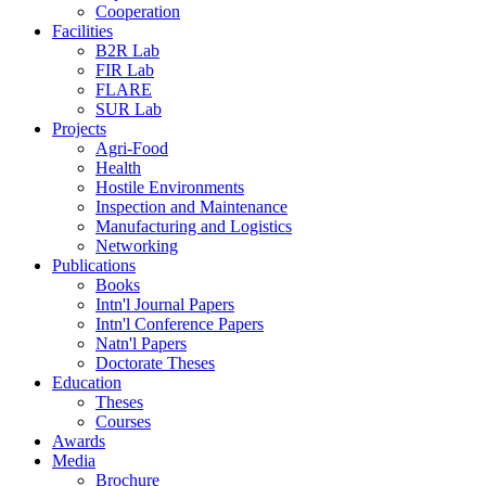
Cooperation
Facilities
B2R Lab
FIR Lab
FLARE
SUR Lab
Projects
Agri-Food
Health
Hostile Environments
Inspection and Maintenance
Manufacturing and Logistics
Networking
Publications
Books
Intn'l Journal Papers
Intn'l Conference Papers
Natn'l Papers
Doctorate Theses
Education
Theses
Courses
Awards
Media
Brochure