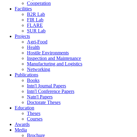
Cooperation
Facilities
B2R Lab
FIR Lab
FLARE
SUR Lab
Projects
Agri-Food
Health
Hostile Environments
Inspection and Maintenance
Manufacturing and Logistics
Networking
Publications
Books
Intn'l Journal Papers
Intn'l Conference Papers
Natn'l Papers
Doctorate Theses
Education
Theses
Courses
Awards
Media
Brochure