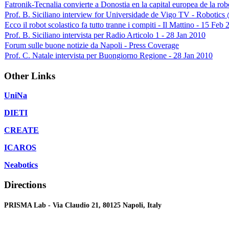
Fatronik-Tecnalia convierte a Donostia en la capital europea de la ro
Prof. B. Siciliano interview for Universidade de Vigo TV - Robot
Ecco il robot scolastico fa tutto tranne i compiti - Il Mattino - 15 Feb
Prof. B. Siciliano intervista per Radio Articolo 1 - 28 Jan 2010
Forum sulle buone notizie da Napoli - Press Coverage
Prof. C. Natale intervista per Buongiorno Regione - 28 Jan 2010
Other Links
UniNa
DIETI
CREATE
ICAROS
Neabotics
Directions
PRISMA Lab - Via Claudio 21, 80125 Napoli, Italy