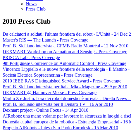
News
Press Club
2010 Press Club
Da calciatori a soldati: l'ultima frontiera dei robot - L'Unità - 24 Dec 
Master's RIS — The Launch - Press Coverage
Prof. B. Siciliano intervista a CFMB Radio Montréal - 12 Nov 2010
DEXMART Workshop on Actuation and Sensing - Press Coverage
PRISCA Lab - Press Coverage
9th Portuguese Conference on Automatic Control - Press Coverage
Vincenzo Lippiello e le nuove frontiere della tecnologia - Il Mattino -
Società Elettrica Sopracenerina - Press Coverage
2010 IEEE RAS Distinguished Service Award - Press Coverage
Prof. B. Siciliano intervista per Italia Mia - Magazine - 29 Apr 2010
DEXMART @ Hannover Messe - Press Coverage
Marhu Z e Justin: l'ora dei robot domestici è arrivata - Diretta News 
Prof. B. Siciliano intervista per Il Denaro TV - 16 Apr 2010
Dexmart project - Online Focus - 14 Apr 2010
AIRobots: una mano volante per lavorare in sicurezza in luoghi a ri
Donostia capital europea de la robotica - Estrategia Emprasarial - 16
Progetto AIRobots - Intesa San Paolo Eurodesk - 15 Mar 2010