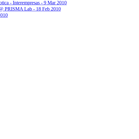
botica - Interempresas - 9 Mar 2010
ics @ PRISMA Lab - 18 Feb 2010
 2010